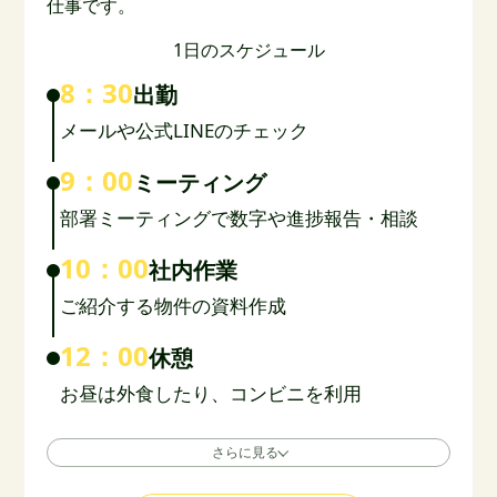
仕事です。
1日のスケジュール
8：30
出勤
メールや公式LINEのチェック
9：00
ミーティング
部署ミーティングで数字や進捗報告・相談
10：00
社内作業
ご紹介する物件の資料作成
12：00
休憩
お昼は外食したり、コンビニを利用
さらに見る