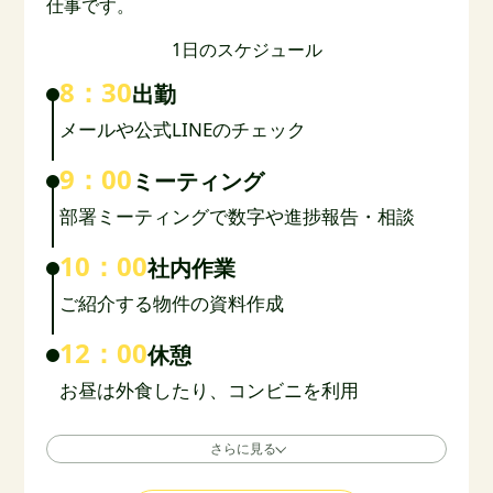
仕事です。
1日のスケジュール
8：30
出勤
メールや公式LINEのチェック
9：00
ミーティング
部署ミーティングで数字や進捗報告・相談
10：00
社内作業
ご紹介する物件の資料作成
12：00
休憩
お昼は外食したり、コンビニを利用
さらに見る